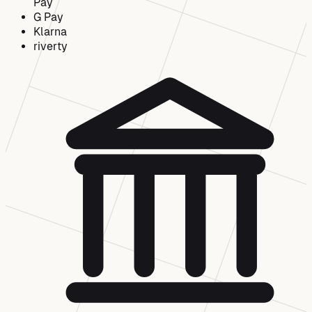
Pay
G
Pay
Klarna
riverty